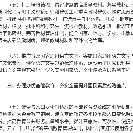
（五）打造培根铸魂、启智增慧的高质量教材。落实教材建
新时代马克思主义理论研究和建设工程重点教材建设。推进思政
践，推出“中国系列”原创教材，打造自主教材体系。开发一批基
教材，建设一批本科和研究生一流核心教材，遴选引进一批理工
数字化转型。完善教材管理体制，健全国家、地方、学校、出版
相关表彰奖励制度。规范教辅材料和课外读物管理。
（六）推广普及国家通用语言文字。实施国家通用语言文字
言文化素养。健全语言文字规范标准体系，建设新型国家语料库
间语言文字规范引导。深入实施国家语言文化传承发展系列工程
三、办强办优基础教育，夯实全面提升国民素质战略基点
（七）健全与人口变化相适应的基础教育资源统筹调配机制
索逐步扩大免费教育范围。建立基础教育各学段学龄人口变化监
局。提高教育公共服务质量和水平，提升普惠性、可及性、便捷
置。建立“市县结合”的基础教育管理体制，因地制宜打通使用各