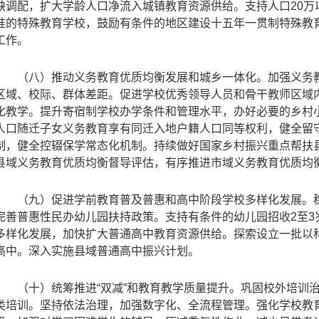
缺调配，扩大学龄人口净流入城镇教育资源供给。支持人口
20
万
准的特殊教育学校，鼓励有条件的地区建设十五年一贯制特殊教
工作。
（八）推动义务教育优质均衡发展和城乡一体化。加强义务
区域、校际、群体差距。促进学校优秀领导人员和骨干教师区域
化教学。提升寄宿制学校办学条件和管理水平，办好必要的乡村
人口随迁子女义务教育享有同迁入地户籍人口同等权利，健全留
制，健全控辍保学常态化机制。持续做好国家乡村振兴重点帮扶县
县域义务教育优质均衡督导评估，有序推进市域义务教育优质均
（九）促进学前教育普及普惠和高中阶段学校多样化发展。
完善普惠性民办幼儿园扶持政策。支持有条件的幼儿园招收
2
至
3
多样化发展，加快扩大普通高中教育资源供给。探索设立一批以
高中。深入实施县域普通高中振兴计划。
（十）统筹推进“双减”和教育教学质量提升。巩固校外培训
类培训。坚持依法治理，加强数字化、全流程管理。强化学校教