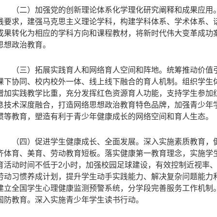
（二）加强党的创新理论体系化学理化研究阐释和成果应用
践要求，建强马克思主义理论学科，构建学科体系、学术体系、
成果转化为相应的学科方向和课程教材，将新时代伟大变革成功
思想政治教育。
（三）拓展实践育人和网络育人空间和阵地。统筹推动价值
课下协同、校内校外一体、线上线下融合的育人机制。组织学生
增加实践教学比重，充分发挥红色资源育人功能，支持学生参加
息技术深度融合，打造网络思想政治教育特色品牌，加强青少年
惯等教育，塑造有利于青少年健康成长的网络空间和育人生态。
（四）促进学生健康成长、全面发展。深入实施素质教育，
齐体育、美育、劳动教育短板。落实健康第一教育理念，实施学
育活动时间不低于
2
小时，加强校园足球建设，有效控制近视率
劳动习惯养成计划，提升学生动手实践能力、解决复杂问题能力
建立全国学生心理健康监测预警系统，分学段完善服务工作机制
国防教育。深入实施青少年学生读书行动。