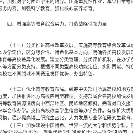
平，加强对学习困难学生的辅导。压减重复性作业，减少日常考
服务内容。加强科学教育，强化核心素养培育。
四、增强高等教育综合实力，打造战略引领力量
（十一）分类推进高校改革发展。实施高等教育综合改革试
本办学定位，区分综合性、特色化基本方向，明确各类高校发展
体育等高校差异化发展。建立分类管理、分类评价机制，在办学
入等方面分类支持。根据不同类型高校功能定位、实际贡献、特
高校在不同领域不同赛道发挥优势、办出特色。
（十二）优化高等教育布局。统筹中央部门所属高校和地方
力度，加快推进地方高校应用型转型。支持部省合建高校加快发
高等教育资源适度向中西部地区、民族地区倾斜。完善对口支援
来华合作办学。支持高校改善学生宿舍等办学条件。有序扩大优
规模，稳步提高博士研究生占比，大力发展专业学位研究生教育
（十三）加快建设中国特色、世界一流的大学和优势学科。
学确定“双一流”标准，聚焦优势学科适度扩大“双一流”建设范围