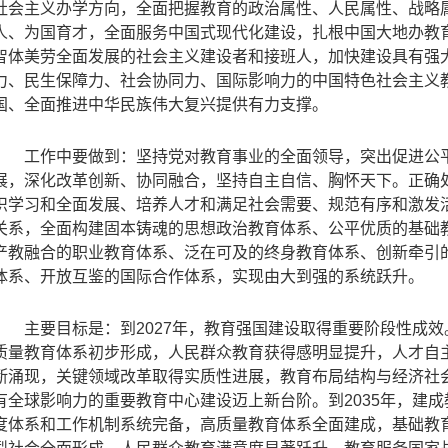
社会主义办学方向，全面把握教育的政治属性、人民属性、战略
人、为国育才，全面服务中国式现代化建设，扎根中国大地办教
智体美劳全面发展的社会主义建设者和接班人，加快建设具有强
力、民生保障力、社会协同力、国际影响力的中国特色社会主义
国、全面推进中华民族伟大复兴提供有力支撑。
工作中要做到：坚持党对教育事业的全面领导，突出促进公
展，深化改革创新、协同融合，坚持自主自信、胸怀天下。正确
识学习和全面发展、培养人才和满足社会需要、规范有序和激发
关系，全面构建固本铸魂的思想政治教育体系、公平优质的基础
产教融合的职业教育体系、泛在可及的终身教育体系、创新牵引
体系、开放互鉴的国际合作体系，实现由大到强的系统跃升。
主要目标是：到
2027
年，教育强国建设取得重要阶段性成效
质量教育体系初步形成，人民群众教育获得感明显提升，人才自
断涌现，关键领域改革取得实质性进展，教育布局结构与经济社
有全球影响力的重要教育中心建设迈上新台阶。到
2035
年，建成
度体系和工作机制系统完备，高质量教育体系全面建成，基础教