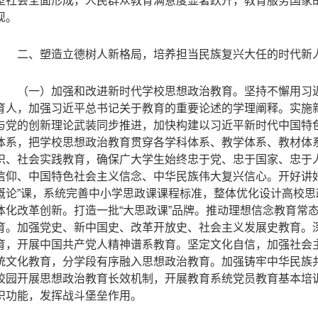
型社会全面形成，人民群众教育满意度显著跃升，教育服务国家
现。
二、塑造立德树人新格局，培养担当民族复兴大任的时代新
（一）加强和改进新时代学校思想政治教育。坚持不懈用习
育人，加强习近平总书记关于教育的重要论述的学理阐释。实施
与党的创新理论武装同步推进，加快构建以习近平新时代中国特
体系，把学校思想政治教育贯穿各学科体系、教学体系、教材体
识、社会实践教育，确保广大学生始终忠于党、忠于国家、忠于
信仰、中国特色社会主义信念、中华民族伟大复兴信心。开好讲
概论”课，系统完善中小学思政课课程标准，整体优化设计高校
体化改革创新。打造一批“大思政课”品牌。推动理想信念教育常
育。加强党史、新中国史、改革开放史、社会主义发展史教育。
育，开展中国共产党人精神谱系教育。坚定文化自信，加强社会
统文化教育，分学段有序融入思想政治教育。加强铸牢中华民族
校园开展思想政治教育长效机制，开展教育系统党员教育基本培
织功能，发挥战斗堡垒作用。