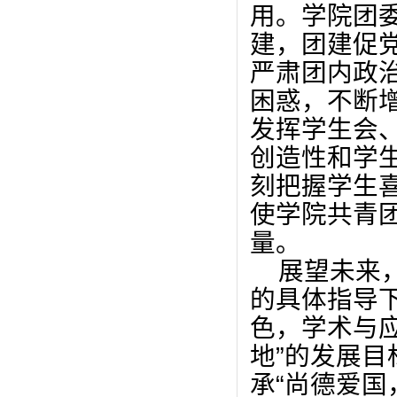
用。
学院团
建，团建促
严肃团内政
困惑，不断
发挥学生会
创造性和学
刻把握学生
使学院共青
量。
展望未来
的具体指导
色，学术与
地
”
的发展目
承
“
尚德爱国