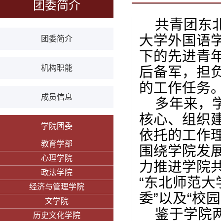
团委简介
共青团东
大学外国语
团委简介
下的先进青
机构职能
后备军，担
的工作任务
成员信息
多年来，
核心、组织
学院团委
依托的工作
教育学部
围绕学院发
心理学院
力推进学院
政法学院
“
东北师范大
经济与管理学院
委
”
以及
“
校园
文学院
鉴于学院
历史文化学院