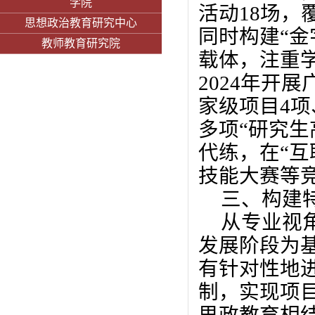
学院
活动
18
场，
思想政治教育研究中心
同时构建
“
金
教师教育研究院
载体，注重
2024
年开展
家级项目
4
项
多项
“
研究生
代练，在“互
技能大赛等
三、构建
从专业视
发展阶段为
有针对性地
制，实现项