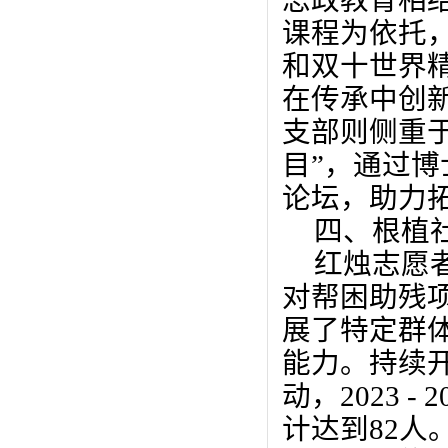
思政教育相
课程为依托，
和双十世界
在传承中创
支部则侧重
目
”，
通过博
论坛，助力
四、根植
红烛志愿
对帮困助残
展了特定群
能力。持续
动，
2023
-
2
计达到
82
人